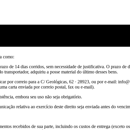
ía como:
razo de 14 dias corridos, sem necessidade de justificativa. O prazo de de
do transportador, adquiriu a posse material do último desses bens.
ficar por correio para a C/ Geológicas, 62 · 28923, ou por e-mail: info@
ma carta enviada por correio postal, fax ou e-mail).
stência, embora seu uso não seja obrigatório.
nicação relativa ao exercício deste direito seja enviada antes do venc
ntos recebidos de sua parte, incluindo os custos de entrega (exceto os