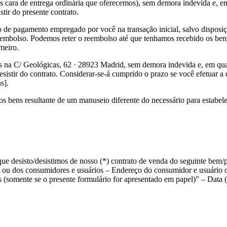
 cara de entrega ordinária que oferecemos), sem demora indevida e, em
tir do presente contrato.
de pagamento empregado por você na transação inicial, salvo disposiç
mbolso. Podemos reter o reembolso até que tenhamos recebido os ben
meiro.
s na C/ Geológicas, 62 · 28923 Madrid, sem demora indevida e, em qua
esistir do contrato. Considerar-se-á cumprido o prazo se você efetuar a
s].
s bens resultante de um manuseio diferente do necessário para estabelec
e desisto/desistimos de nosso (*) contrato de venda do seguinte bem/p
ou dos consumidores e usuários – Endereço do consumidor e usuário o
 (somente se o presente formulário for apresentado em papel)” – Data (