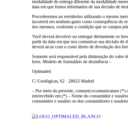
modalidade de entrega diferente da modalidade menos
data em que fomos informados de sua decisão de desis
Procederemos ao reembolso utilizando o mesmo meio 
incorrerá em nenhum gasto como consequência do ree
dos mesmos, conforme a condição que se cumpra pri
Você deverá devolver ou entregar diretamente os ben
partir da data em que nos comunicar sua decisão de d
deverá arcar com o custo direto de devolução dos ben
Somente será responsável pela diminuição do valor do
bens. Modelo de formulário de desistência –
Optimaled
C/ Geológicas, 62 · 28923 Madrid
– Por meio da presente, comunico/comunicamos (*) qu
em/recebido em (*) – Nome do consumidor e usuário 
consumidor e usuário ou dos consumidores e usuários