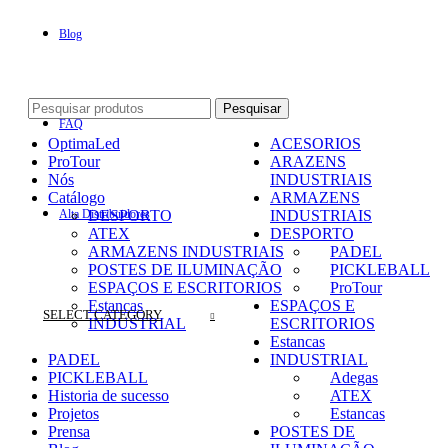
Blog
Pesquisar
FAQ
OptimaLed
ACESORIOS
ProTour
ARAZENS
Nós
INDUSTRIAIS
Catálogo
ARMAZENS
Alta Distribuidores
DESPORTO
INDUSTRIAIS
ATEX
DESPORTO
ARMAZENS INDUSTRIAIS
PADEL
POSTES DE ILUMINAÇÃO
PICKLEBALL
ESPAÇOS E ESCRITORIOS
ProTour
Estancas
ESPAÇOS E
SELECT CATEGORY
INDUSTRIAL
ESCRITORIOS
Estancas
PADEL
INDUSTRIAL
PICKLEBALL
Adegas
Historia de sucesso
ATEX
Projetos
Estancas
Prensa
POSTES DE