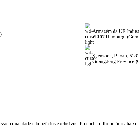
Armazém da UE Industri
)
21107 Hamburg, (Germ
-------------------------
Shenzhen, Baoan, 518
Guangdong Province 
elevada qualidade e benefícios exclusivos. Preencha o formulário abaixo