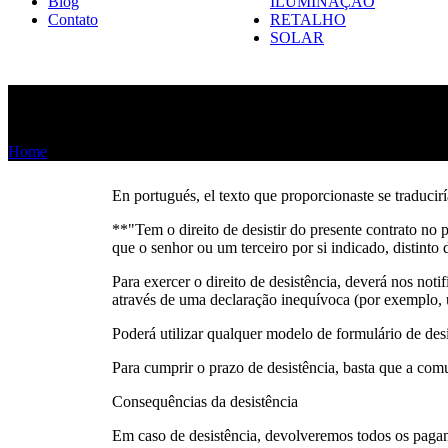
Blog
ILUMINAÇÃO
Contato
RETALHO
SOLAR
Derecho a Desestimiento
Home
»
Derecho a Desestimiento
En portugués, el texto que proporcionaste se traducir
**"Tem o direito de desistir do presente contrato no p
que o senhor ou um terceiro por si indicado, distinto 
Para exercer o direito de desistência, deverá nos noti
através de uma declaração inequívoca (por exemplo, u
Poderá utilizar qualquer modelo de formulário de desi
Para cumprir o prazo de desistência, basta que a comu
Consequências da desistência
Em caso de desistência, devolveremos todos os pagame