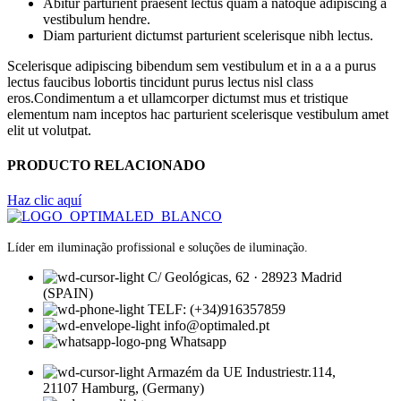
Abitur parturient praesent lectus quam a natoque adipiscing a
vestibulum hendre.
Diam parturient dictumst parturient scelerisque nibh lectus.
Scelerisque adipiscing bibendum sem vestibulum et in a a a purus
lectus faucibus lobortis tincidunt purus lectus nisl class
eros.Condimentum a et ullamcorper dictumst mus et tristique
elementum nam inceptos hac parturient scelerisque vestibulum amet
elit ut volutpat.
PRODUCTO RELACIONADO
Haz clic aquí
Líder em iluminação profissional e soluções de iluminação.
C/ Geológicas, 62 · 28923 Madrid
(SPAIN)
TELF: (+34)916357859
info@optimaled.pt
Whatsapp
Armazém da UE Industriestr.114,
21107 Hamburg, (Germany)