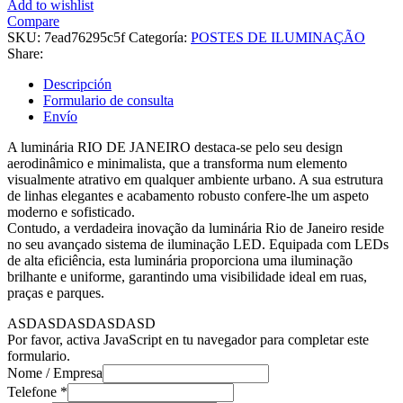
Add to wishlist
Compare
SKU:
7ead76295c5f
Categoría:
POSTES DE ILUMINAÇÃO
Share:
Descripción
Formulario de consulta
Envío
A luminária RIO DE JANEIRO destaca-se pelo seu design
aerodinâmico e minimalista, que a transforma num elemento
visualmente atrativo em qualquer ambiente urbano. A sua estrutura
de linhas elegantes e acabamento robusto confere-lhe um aspeto
moderno e sofisticado.
Contudo, a verdadeira inovação da luminária Rio de Janeiro reside
no seu avançado sistema de iluminação LED. Equipada com LEDs
de alta eficiência, esta luminária proporciona uma iluminação
brilhante e uniforme, garantindo uma visibilidade ideal em ruas,
praças e parques.
ASDASDASDASDASD
Por favor, activa JavaScript en tu navegador para completar este
formulario.
Nome / Empresa
Telefone
*