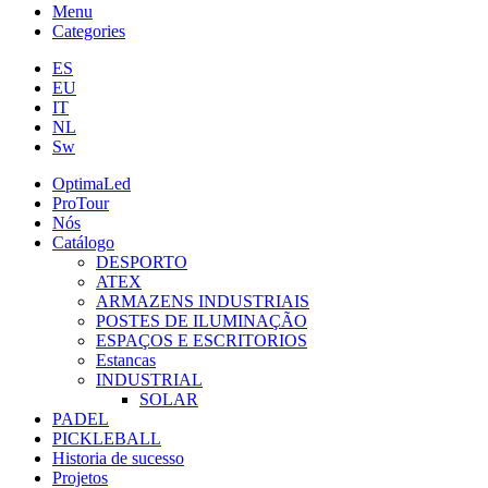
Menu
Categories
ES
EU
IT
NL
Sw
OptimaLed
ProTour
Nós
Catálogo
DESPORTO
ATEX
ARMAZENS INDUSTRIAIS
POSTES DE ILUMINAÇÃO
ESPAÇOS E ESCRITORIOS
Estancas
INDUSTRIAL
SOLAR
PADEL
PICKLEBALL
Historia de sucesso
Projetos