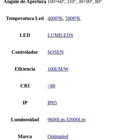
Ángulo de Apertura
100×60º, 110º, 30×90º, 80º
Temperatura Led
4000ºK
,
5000ºK
LED
LUMILEDS
Controlador
SOSEN
Eficiencia
160LM/W
CRI
>80
IP
IP65
Luminosidad
9600Lm-32000Lm
Marca
Optimaled