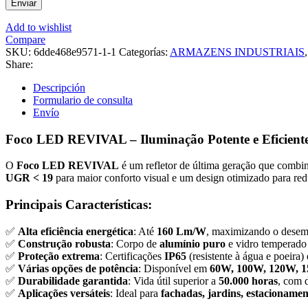
Enviar
Add to wishlist
Compare
SKU:
6dde468e9571-1-1
Categorías:
ARMAZENS INDUSTRIAIS
,
Share:
Descripción
Formulario de consulta
Envío
Foco LED REVIVAL – Iluminação Potente e Eficient
O
Foco LED REVIVAL
é um refletor de última geração que combi
UGR < 19
para maior conforto visual e um design otimizado para red
Principais Características:
✅
Alta eficiência energética
: Até
160 Lm/W
, maximizando o dese
✅
Construção robusta
: Corpo de
alumínio puro
e vidro temperado 
✅
Proteção extrema
: Certificações
IP65
(resistente à água e poeira)
✅
Várias opções de potência
: Disponível em
60W, 100W, 120W, 
✅
Durabilidade garantida
: Vida útil superior a
50.000 horas
, com 
✅
Aplicações versáteis
: Ideal para
fachadas, jardins, estacionamen