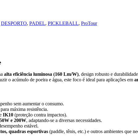
DESPORTO
,
PADEL
,
PICKLEBALL
,
ProTour
e
na
alta eficiência luminosa (160 Lm/W)
, design robusto e durabilida
uzir o acúmulo de poeira e água, este foco é ideal para aplicações em
a
mpenho sem aumentar o consumo.
para máxima resistência.
 e
IK10
(proteção contra impactos).
150W e 200W
, adaptando-se a diversas necessidades.
desempenho estável.
tos, quadras esportivas
(paddle, tênis, etc.) e outros ambientes que n