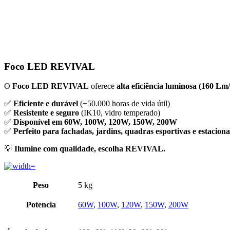
Foco LED REVIVAL
O
Foco LED REVIVAL
oferece
alta eficiência luminosa (160 L
✅
Eficiente e durável
(+50.000 horas de vida útil)
✅
Resistente e seguro
(IK10, vidro temperado)
✅
Disponível em 60W, 100W, 120W, 150W, 200W
✅
Perfeito para fachadas, jardins, quadras esportivas e estacio
💡
Ilumine com qualidade, escolha REVIVAL.
Peso
5 kg
Potencia
60W
,
100W
,
120W
,
150W
,
200W