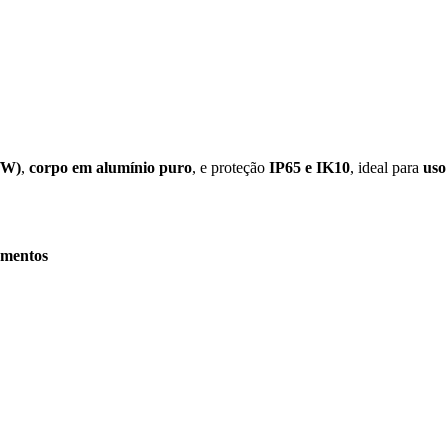
m/W)
,
corpo em alumínio puro
, e proteção
IP65 e IK10
, ideal para
uso
namentos