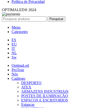
Política de Privacidad
OPTIMALED® 2024
Pesquisar
Menu
Categories
ES
EU
IT
NL
Sw
OptimaLed
ProTour
Nós
Catálogo
DESPORTO
ATEX
ARMAZENS INDUSTRIAIS
POSTES DE ILUMINAÇÃO
ESPAÇOS E ESCRITORIOS
Estancas