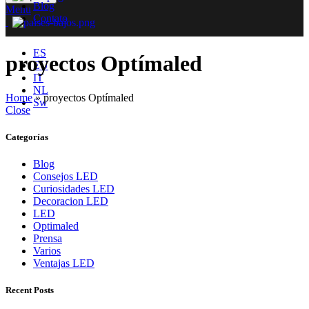
Blog
Menu
Contato
ES
proyectos Optímaled
EU
IT
NL
Home
»
proyectos Optímaled
Sw
Close
Categorías
Blog
Consejos LED
Curiosidades LED
Decoracion LED
LED
Optimaled
Prensa
Varios
Ventajas LED
Recent Posts