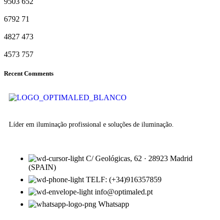
9503
652
6792
71
4827
473
4573
757
Recent Comments
Líder em iluminação profissional e soluções de iluminação.
C/ Geológicas, 62 · 28923 Madrid
(SPAIN)
TELF: (+34)916357859
info@optimaled.pt
Whatsapp