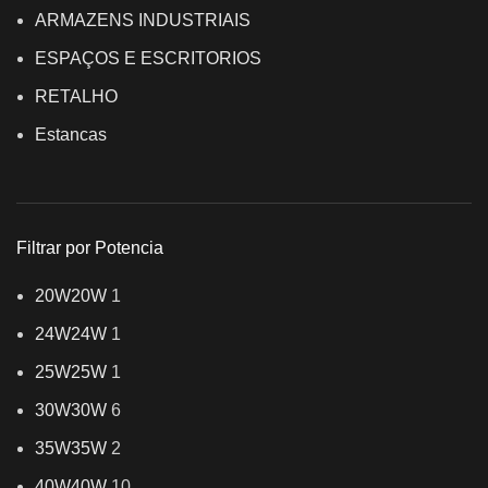
ARMAZENS INDUSTRIAIS
ESPAÇOS E ESCRITORIOS
RETALHO
Estancas
Filtrar por Potencia
20W
20W
1
24W
24W
1
25W
25W
1
30W
30W
6
35W
35W
2
40W
40W
10