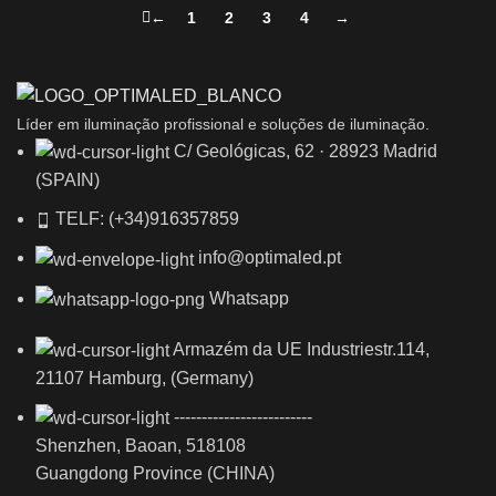
←
1
2
3
4
→
Líder em iluminação profissional e soluções de iluminação.
C/ Geológicas, 62 · 28923 Madrid
(SPAIN)
TELF: (+34)916357859
info@optimaled.pt
Whatsapp
Armazém da UE Industriestr.114,
21107 Hamburg, (Germany)
-------------------------
Shenzhen, Baoan, 518108
Guangdong Province (CHINA)