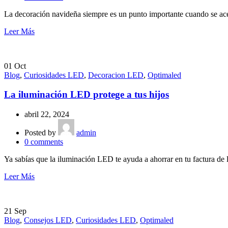
La decoración navideña siempre es un punto importante cuando se ace
Leer Más
01
Oct
Blog
,
Curiosidades LED
,
Decoracion LED
,
Optimaled
La iluminación LED protege a tus hijos
abril 22, 2024
Posted by
admin
0
comments
Ya sabías que la iluminación LED te ayuda a ahorrar en tu factura de l
Leer Más
21
Sep
Blog
,
Consejos LED
,
Curiosidades LED
,
Optimaled