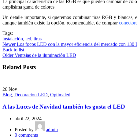
La principal característica de las RGB es que pueden cambiar de col
amplísima gama de colores.
Un detalle importante, si queremos combinar tiras RGB y blancas, es
aunque también existe la opción, recomendable, de comprar
conectore
Tags:
instalación
,
led
,
tiras
Newer
Los focos LED con la mayor eficiencia del mercado con 130 
Back to list
Older
Ventajas de la iluminación LED
Related Posts
26
Nov
Blog
,
Decoracion LED
,
Optimaled
A las Luces de Navidad también les gusta el LED
abril 22, 2024
Posted by
admin
0
comments