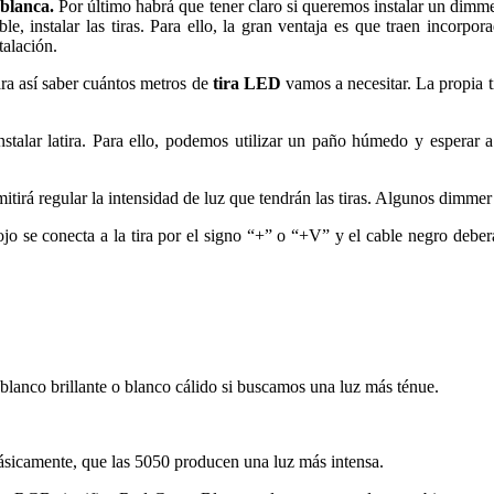
 blanca.
Por último habrá que tener claro si queremos instalar un dimm
ble, instalar las tiras. Para ello, la gran ventaja es que traen incorp
talación.
ra así saber cuántos metros de
tira LED
vamos a necesitar. La propia ti
talar latira. Para ello, podemos utilizar un paño húmedo y esperar a
tirá regular la intensidad de luz que tendrán las tiras. Algunos dimmer 
rojo se conecta a la tira por el signo “+” o “+V” y el cable negro debe
blanco brillante o blanco cálido si buscamos una luz más ténue.
básicamente, que las 5050 producen una luz más intensa.