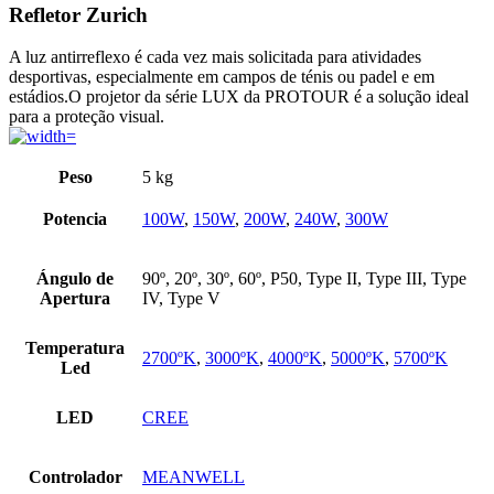
Refletor Zurich
A luz antirreflexo é cada vez mais solicitada para atividades
desportivas, especialmente em campos de ténis ou padel e em
estádios.O projetor da série LUX da PROTOUR é a solução ideal
para a proteção visual.
Peso
5 kg
Potencia
100W
,
150W
,
200W
,
240W
,
300W
Ángulo de
90º, 20º, 30º, 60º, P50, Type II, Type III, Type
Apertura
IV, Type V
Temperatura
2700ºK
,
3000ºK
,
4000ºK
,
5000ºK
,
5700ºK
Led
LED
CREE
Controlador
MEANWELL