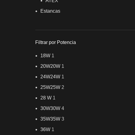
ATEX
Estancas
Filtrar por Potencia
18W
1
20W
20W
1
24W
24W
1
25W
25W
2
28 W
1
30W
30W
4
35W
35W
3
36W
1