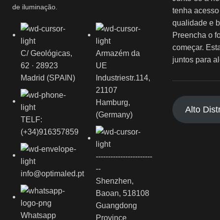
de iluminação.
tenha acesso
qualidade e b
Preencha o fo
começar. Est
C/ Geológicas,
Armazém da
juntos para a
62 · 28923
UE
Madrid (SPAIN)
Industriestr.114,
21107
Hamburg,
Alto Dist
(Germany)
TELF:
(+34)916357859
-----------------------
--
info@optimaled.pt
Shenzhen,
Baoan, 518108
Guangdong
Whatsapp
Province