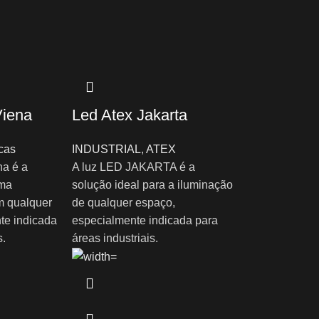
Viena
Led Atex Jakarta
cas
INDUSTRIAL
,
ATEX
na é a
A luz LED JAKARTA é a
uma
solução ideal para a iluminação
m qualquer
de qualquer espaço,
te indicada
especialmente indicada para
s.
áreas industriais.