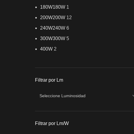
180W
180W
1
200W
200W
12
240W
240W
6
300W
300W
5
400W
2
Filtrar por Lm
Filtrar por Lm/W