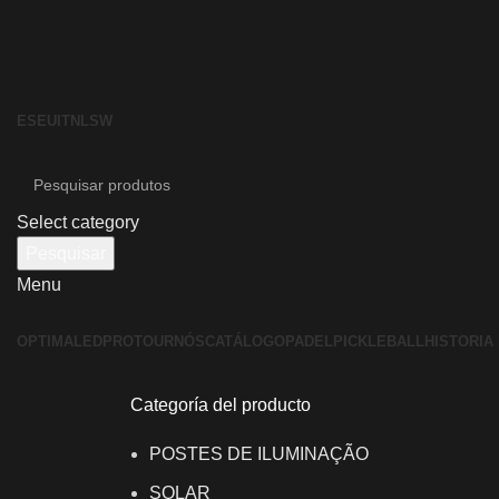
ES
EU
IT
NL
SW
Select category
Pesquisar
Menu
OPTIMALED
PROTOUR
NÓS
CATÁLOGO
PADEL
PICKLEBALL
HISTORIA
Categoría del producto
POSTES DE ILUMINAÇÃO
SOLAR